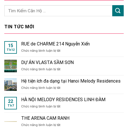
TIN TỨC MỚI
RUE de CHARME 214 Nguyễn Xiển
15
Th12
ở
Chức năng bình luận bị tắt
RUE
de
DỰ ÁN VLASTA SẦM SƠN
CHARME
ở
Chức năng bình luận bị tắt
214
DỰ
Nguyễn
ÁN
Xiển
Hệ tiện ích đa dạng tại Hanoi Melody Residences
VLASTA
ở
Chức năng bình luận bị tắt
SẦM
Hệ
SƠN
tiện
HÀ NỘI MELODY RESIDENCES LINH ĐÀM
22
ích
Th7
ở
Chức năng bình luận bị tắt
đa
HÀ
dạng
NỘI
tại
THE ARENA CAM RANH
MELODY
Hanoi
ở
Chức năng bình luận bị tắt
RESIDENCES
Melody