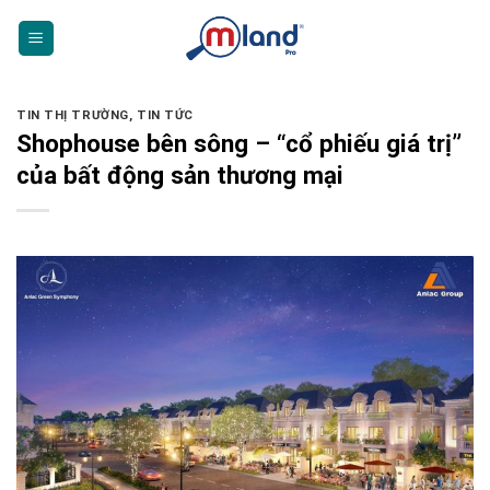
Skip
to
content
TIN THỊ TRƯỜNG
,
TIN TỨC
Shophouse bên sông – “cổ phiếu giá trị”
của bất động sản thương mại