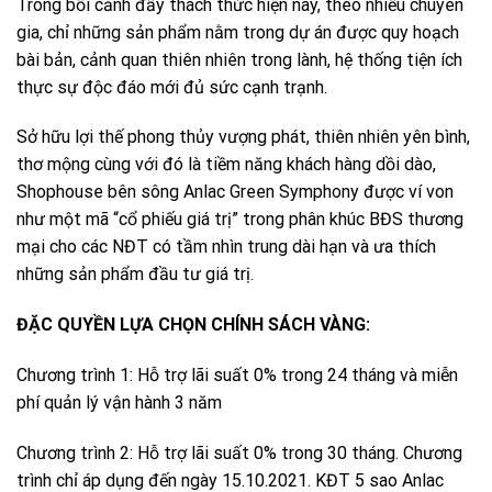
Trong bối cảnh đầy thách thức hiện nay, theo nhiều chuyên
gia, chỉ những sản phẩm nằm trong dự án được quy hoạch
bài bản, cảnh quan thiên nhiên trong lành, hệ thống tiện ích
thực sự độc đáo mới đủ sức cạnh trạnh.
Sở hữu lợi thế phong thủy vượng phát, thiên nhiên yên bình,
thơ mộng cùng với đó là tiềm năng khách hàng dồi dào,
Shophouse bên sông Anlac Green Symphony được ví von
như một mã “cổ phiếu giá trị” trong phân khúc BĐS thương
mại cho các NĐT có tầm nhìn trung dài hạn và ưa thích
những sản phẩm đầu tư giá trị.
ĐẶC QUYỀN LỰA CHỌN CHÍNH SÁCH VÀNG:
Chương trình 1: Hỗ trợ lãi suất 0% trong 24 tháng và miễn
phí quản lý vận hành 3 năm
Chương trình 2: Hỗ trợ lãi suất 0% trong 30 tháng. Chương
trình chỉ áp dụng đến ngày 15.10.2021. KĐT 5 sao Anlac