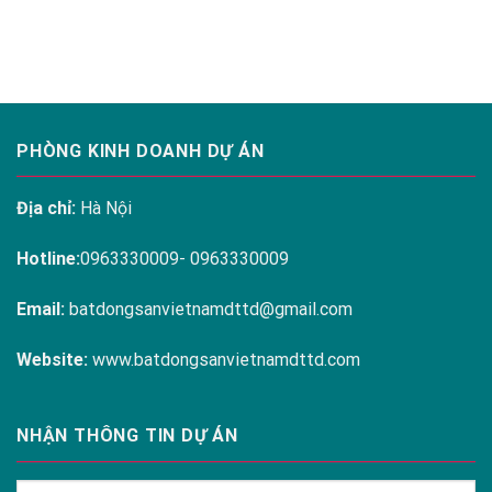
THE
LINH
Residences
ARENA
ĐÀM
CAM
RANH
PHÒNG KINH DOANH DỰ ÁN
Địa chỉ:
Hà Nội
Hotline:
0963330009- 0963330009
Email:
batdongsanvietnamdttd@gmail.com
Website:
www.batdongsanvietnamdttd.com
NHẬN THÔNG TIN DỰ ÁN