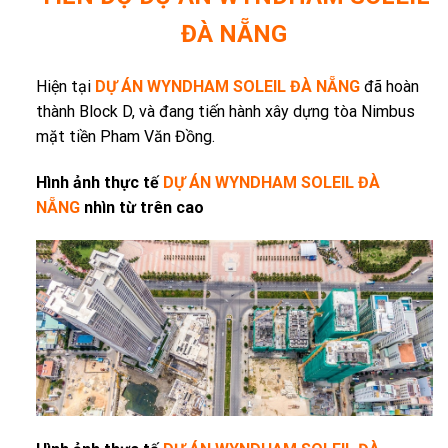
ĐÀ NẴNG
Hiện tại
DỰ ÁN WYNDHAM SOLEIL ĐÀ NẴNG
đã hoàn
thành Block D, và đang tiến hành xây dựng tòa Nimbus
mặt tiền Pham Văn Đồng.
Hình ảnh thực tế
DỰ ÁN WYNDHAM SOLEIL ĐÀ
NẴNG
nhìn từ trên cao