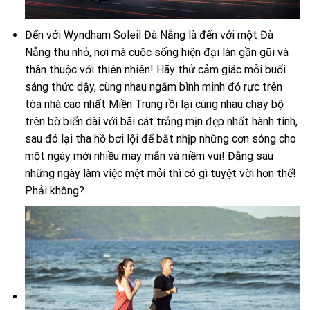
Đến với Wyndham Soleil Đà Nẵng là đến với một Đà
Nẵng thu nhỏ, nơi mà cuộc sống hiện đại làn gần gũi và
thân thuộc với thiên nhiên! Hãy thử cảm giác mỗi buổi
sáng thức dậy, cùng nhau ngắm bình minh đỏ rực trên
tòa nhà cao nhất Miền Trung rồi lại cùng nhau chạy bộ
trên bờ biển dài với bãi cát trắng mịn đẹp nhất hành tinh,
sau đó lại tha hồ bơi lội để bắt nhịp những cơn sóng cho
một ngày mới nhiều may mắn và niềm vui! Đằng sau
những ngày làm việc mệt mỏi thì có gì tuyệt vời hơn thế!
Phải không?