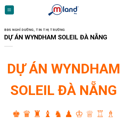
Skip
to
content
BĐS NGHỈ DƯỠNG
,
TIN THỊ TRƯỜNG
DỰ ÁN WYNDHAM SOLEIL ĐÀ NẴNG
DỰ ÁN WYNDHAM
SOLEIL ĐÀ NẴNG
♚ ♛ ♜ ♝ ♞ ♟ ♔ ♕ ♖ ♗