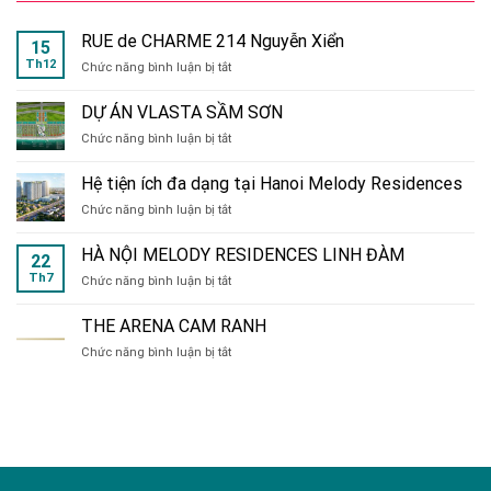
RUE de CHARME 214 Nguyễn Xiển
15
Th12
ở
Chức năng bình luận bị tắt
RUE
de
DỰ ÁN VLASTA SẦM SƠN
CHARME
ở
Chức năng bình luận bị tắt
214
DỰ
Nguyễn
ÁN
Xiển
Hệ tiện ích đa dạng tại Hanoi Melody Residences
VLASTA
ở
Chức năng bình luận bị tắt
SẦM
Hệ
SƠN
tiện
HÀ NỘI MELODY RESIDENCES LINH ĐÀM
22
ích
Th7
ở
Chức năng bình luận bị tắt
đa
HÀ
dạng
NỘI
tại
THE ARENA CAM RANH
MELODY
Hanoi
ở
Chức năng bình luận bị tắt
RESIDENCES
Melody
THE
LINH
Residences
ARENA
ĐÀM
CAM
RANH