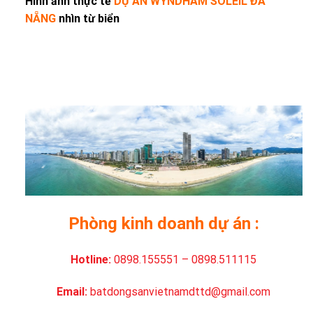
Hình ảnh thực tế
DỰ ÁN WYNDHAM SOLEIL ĐÀ
NẴNG
nhìn từ biển
Phòng kinh doanh dự án :
Hotline:
0898.155551 – 0898.511115
Email:
batdongsanvietnamdttd@gmail.com