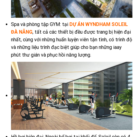
Spa và phòng tập GYM: tại
DỰ ÁN WYNDHAM SOLEIL
ĐÀ NẴNG
, tất cả các thiết bị đều được trang bị hiện đại
nhất, cùng với những huấn luyện viên tận tình, có trình độ
và những liệu trình đạc biệt giúp cho bạn những iaay
phút thư gián và phục hồi năng lượng.
Hồ bơi hiện đại: Ngoài bể bơi tại khối đế, Soleil còn có 4