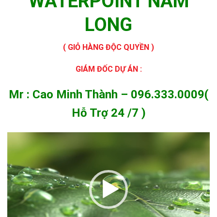
WATERPOINT NAM
LONG
( GIỎ HÀNG ĐỘC QUYỀN )
GIÁM ĐỐC DỰ ÁN :
Mr : Cao Minh Thành – 096.333.0009(
Hỗ Trợ 24 /7 )
Trình
chơi
Video