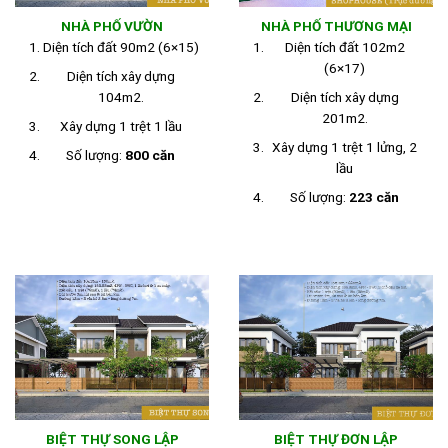
NHÀ PHỐ VƯỜN
NHÀ PHỐ THƯƠNG MẠI
Diện tích đất 90m2 (6×15)
Diện tích đất 102m2
(6×17)
Diện tích xây dựng
104m2.
Diện tích xây dựng
201m2.
Xây dựng 1 trệt 1 lầu
Xây dựng 1 trệt 1 lửng, 2
Số lượng:
800 căn
lầu
Số lượng:
223 căn
BIỆT THỰ SONG LẬP
BIỆT THỰ ĐƠN LẬP