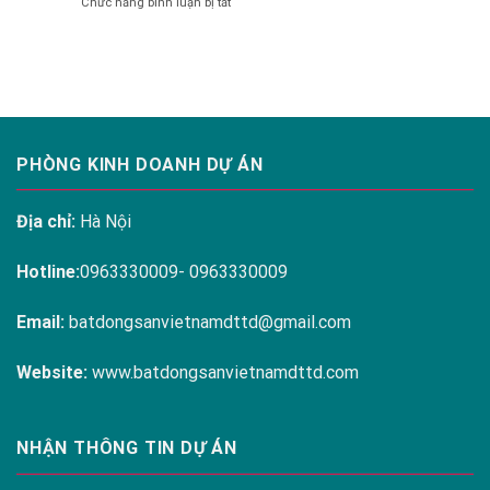
ở
Chức năng bình luận bị tắt
RESIDENCES
Melody
THE
LINH
Residences
ARENA
ĐÀM
CAM
RANH
PHÒNG KINH DOANH DỰ ÁN
Địa chỉ:
Hà Nội
Hotline:
0963330009- 0963330009
Email:
batdongsanvietnamdttd@gmail.com
Website:
www.batdongsanvietnamdttd.com
NHẬN THÔNG TIN DỰ ÁN