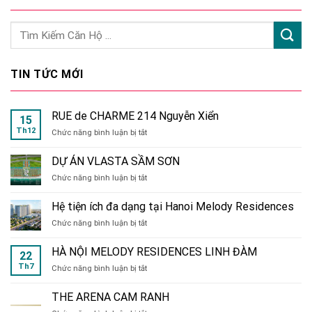
TIN TỨC MỚI
RUE de CHARME 214 Nguyễn Xiển
15
Th12
ở
Chức năng bình luận bị tắt
RUE
de
DỰ ÁN VLASTA SẦM SƠN
CHARME
ở
Chức năng bình luận bị tắt
214
DỰ
Nguyễn
ÁN
Xiển
Hệ tiện ích đa dạng tại Hanoi Melody Residences
VLASTA
ở
Chức năng bình luận bị tắt
SẦM
Hệ
SƠN
tiện
HÀ NỘI MELODY RESIDENCES LINH ĐÀM
22
ích
Th7
ở
Chức năng bình luận bị tắt
đa
HÀ
dạng
NỘI
tại
THE ARENA CAM RANH
MELODY
Hanoi