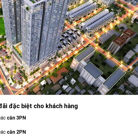
ãi đặc biệt cho khách hàng
các
căn 3PN
các
căn 2PN