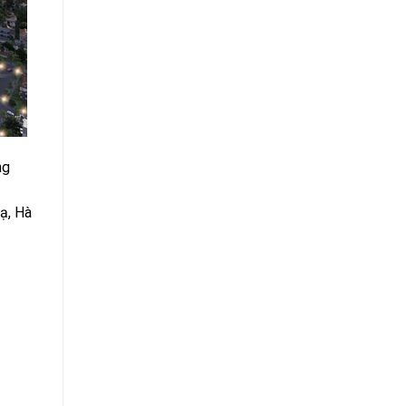
ng
ạ, Hà