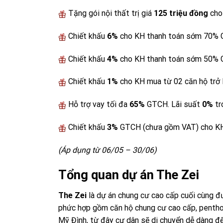
Tặng gói nội thất trị giá
125
triệu đồng
cho
Chiết khấu
6%
cho KH thanh toán sớm 70% G
Chiết khấu
4%
cho KH thanh toán sớm 50% G
Chiết khấu
1%
cho KH mua từ 02 căn hộ trở 
Hỗ trợ vay tối đa
65%
GTCH. Lãi suất
0%
tr
Chiết khấu
3%
GTCH (chưa gồm VAT) cho KH 
(Áp dụng từ 06/05 – 30/06)
Tổng quan dự án The Zei
The Zei
là dự án chung cư cao cấp cuối cùng đ
phức hợp gồm căn hộ chung cư cao cấp, penthouse
Mỹ Đình, từ đây cư dân sẽ di chuyển dễ dàng đ