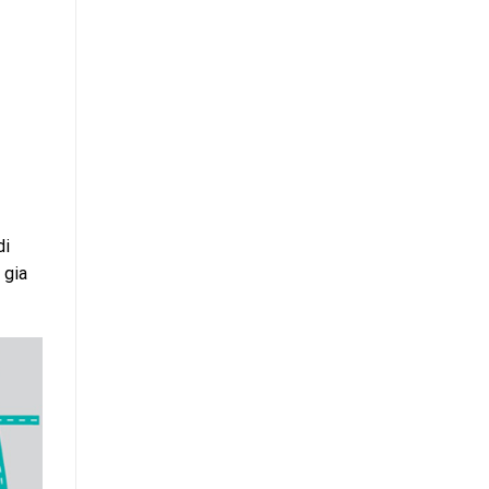
di
 gia