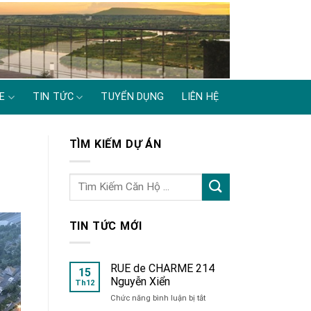
E
TIN TỨC
TUYỂN DỤNG
LIÊN HỆ
TÌM KIẾM DỰ ÁN
TIN TỨC MỚI
RUE de CHARME 214
15
Nguyễn Xiển
Th12
ở
Chức năng bình luận bị tắt
RUE