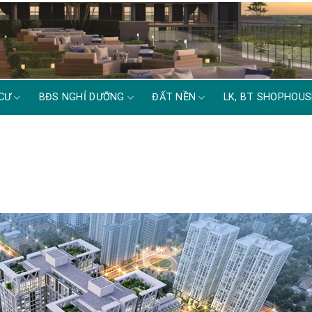
CƯ
BĐS NGHỈ DƯỠNG
ĐẤT NỀN
LK, BT SHOPHOUS