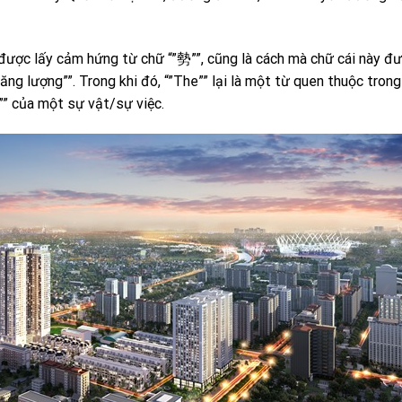
 được lấy cảm hứng từ chữ “”勢””, cũng là cách mà chữ cái này đ
năng lượng””. Trong khi đó, “”The”” lại là một từ quen thuộc trong
”” của một sự vật/sự việc.