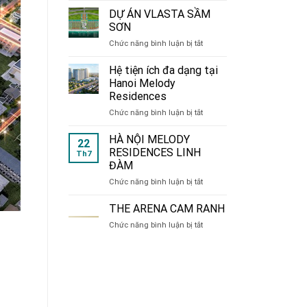
de
DỰ ÁN VLASTA SẦM
CHARME
SƠN
214
ở
Chức năng bình luận bị tắt
Nguyễn
DỰ
Xiển
ÁN
Hệ tiện ích đa dạng tại
VLASTA
Hanoi Melody
SẦM
Residences
SƠN
ở
Chức năng bình luận bị tắt
Hệ
tiện
HÀ NỘI MELODY
22
ích
RESIDENCES LINH
Th7
đa
ĐÀM
dạng
ở
Chức năng bình luận bị tắt
tại
HÀ
Hanoi
NỘI
Melody
THE ARENA CAM RANH
MELODY
Residences
ở
Chức năng bình luận bị tắt
RESIDENCES
THE
LINH
ARENA
ĐÀM
CAM
RANH