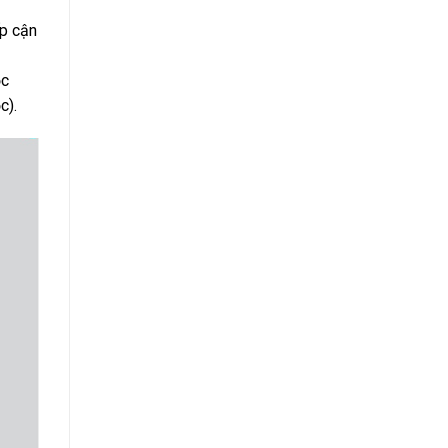
ếp cận
ọc
c).