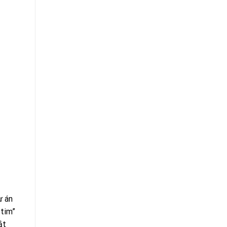
ự án
 tim”
ắt