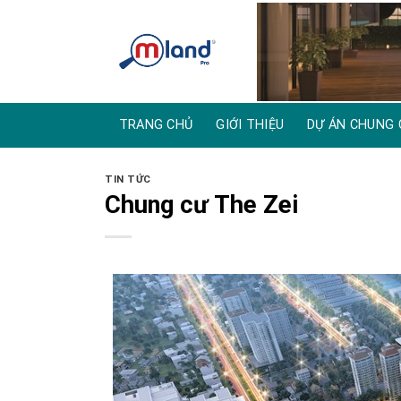
Skip
to
content
TRANG CHỦ
GIỚI THIỆU
DỰ ÁN CHUNG 
TIN TỨC
Chung cư The Zei