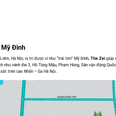
a Mỹ Đình
êm, Hà Nội, vị trí được ví như “trái tim” Mỹ Đình,
The Zei
giúp 
h như vành đai 3, Hồ Tùng Mậu, Phạm Hùng, Sân vận động Quốc
 sắt trên cao Nhổn – Ga Hà Nội…